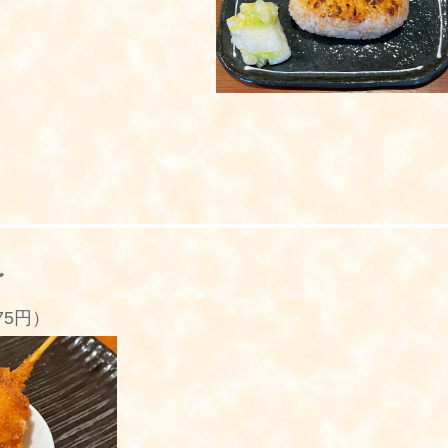
ゴ
75円）